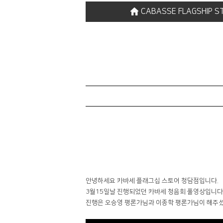
CABASSE FLAGSHIP S
안녕하세요 카바세 플래그십 스토어 청담점입니다.
3월15일날 진행되었던 카바세 청음회 풀영상입니다
진행은 오승영 평론가님과 이종학 평론가님이 해주