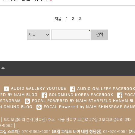
처음
1
2
3
거부
AUDIO GALLERY YOUTUBE
AUDIO GALLERY FACEBOO
ED BY NAIM BLOG
GOLDMUND KOREA FACEBOOK
FOCA
NSTAGRAM
FOCAL POWERED BY NAIM STARFIELD HANAM B
GOLDMUND BLOG
FOCAL Powered by NAIM SHINSEGAE GAN
 │ 오디오갤러리 본사(성북점) 주소 : 서울 성북구 보문로 37길 3 오디오갤러리 B/D
7-5083 │
그십 스토어)
,
070-8865-9081
(포칼 파워드 바이 네임 청담점)
,
02-926-9084
(카