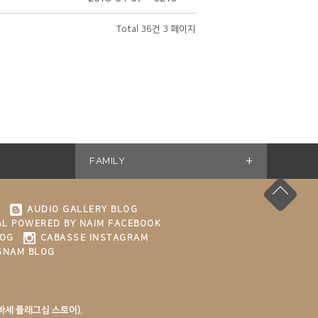
Total 36건
3 페이지
+
FAMILY
K
AUDIO GALLERY BLOG
L POWERED BY NAIM FACEBOOK
LOG
CABASSE INSTAGRAM
GNAM BLOG
바세 플래그십 스토어)
,