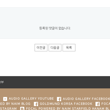
등록된 댓글이 없습니다.
이전글
다음글
목록
거부
AUDIO GALLERY YOUTUBE
AUDIO GALLERY FACEBOO
ED BY NAIM BLOG
GOLDMUND KOREA FACEBOOK
FOCA
NSTAGRAM
FOCAL POWERED BY NAIM STARFIELD HANAM B