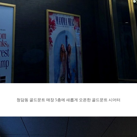
청담동 골드문트 매장
5
층에 새롭게 오픈한 골드문트 시어터