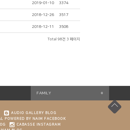
2019-01-10
3374
2018-12-26
3517
2018-12-11
3508
Total 98건
3 페이지
+
FAMILY
K
AUDIO GALLERY BLOG
L POWERED BY NAIM FACEBOOK
LOG
CABASSE INSTAGRAM