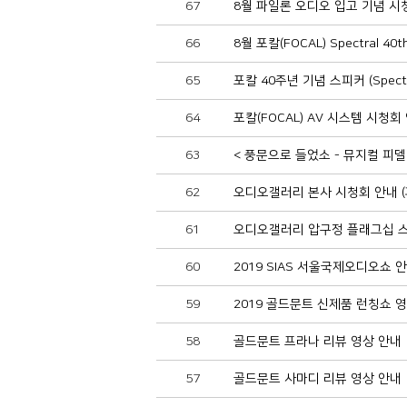
67
8월 파일론 오디오 입고 기념 시
66
8월 포칼(FOCAL) Spectral 
65
포칼 40주년 기념 스피커 (Spect
64
포칼(FOCAL) AV 시스템 시청회
63
< 풍문으로 들었소 - 뮤지컬 피
62
오디오갤러리 본사 시청회 안내 
61
오디오갤러리 압구정 플래그십 스
60
2019 SIAS 서울국제오디오쇼 
59
2019 골드문트 신제품 런칭쇼 
58
골드문트 프라나 리뷰 영상 안내
57
골드문트 사마디 리뷰 영상 안내