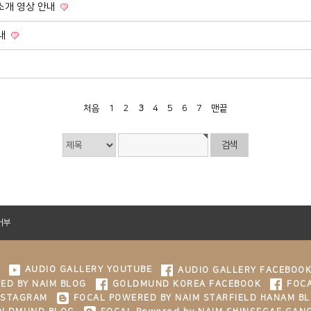
소개 영상 안내
안내
처음
1
2
3
4
5
6
7
맨끝
거부
AUDIO GALLERY YOUTUBE
AUDIO GALLERY FACEBOO
ED BY NAIM BLOG
GOLDMUND KOREA FACEBOOK
FOCA
NSTAGRAM
FOCAL POWERED BY NAIM STARFIELD HANAM B