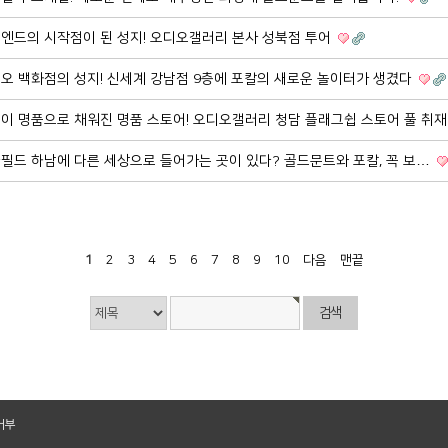
이엔드의 시작점이 된 성지! 오디오갤러리 본사 성북점 투어
디오 백화점의 성지! 신세계 강남점 9층에 포칼의 새로운 놀이터가 생겼다
전층이 명품으로 채워진 명품 스토어! 오디오갤러리 청담 플래그쉽 스토어 풀 취재
ᅳ타필드 하남에 다른 세상으로 들어가는 곳이 있다? 골드문트와 포칼, 꼭 보…
1
2
3
4
5
6
7
8
9
10
다음
맨끝
거부