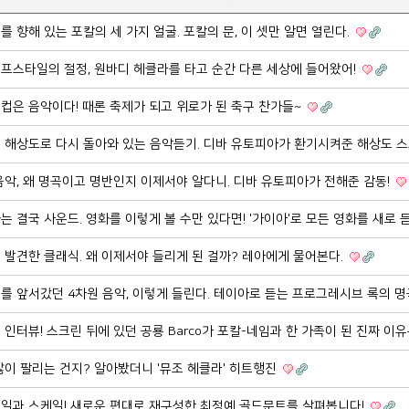
미래를 향해 있는 포칼의 세 가지 얼굴. 포칼의 문, 이 셋만 알면 열린다.
 라이프스타일의 절정, 원바디 헤클라를 타고 순간 다른 세상에 들어왔어!
월드컵은 음악이다! 때론 축제가 되고 위로가 된 축구 찬가들~
 결국 해상도로 다시 돌아와 있는 음악듣기. 디바 유토피아가 환기시켜준 해상도 
그 음악, 왜 명곡이고 명반인지 이제서야 알다니. 디바 유토피아가 전해준 감동!
영화는 결국 사운드. 영화를 이렇게 볼 수만 있다면! '가이아'로 모든 영화를 새로
시 발견한 클래식. 왜 이제서야 들리게 된 걸까? 레아에게 물어본다.
시대를 앞서갔던 4차원 음악, 이렇게 들린다. 테이아로 듣는 프로그레시브 록의 
긴급 인터뷰! 스크린 뒤에 있던 공룡 Barco가 포칼-네임과 한 가족이 된 진짜 이
이 팔리는 건지? 알아봤더니 '뮤조 헤클라' 히트행진
 디테일과 스케일! 새로운 편대로 재구성한 최정예 골드문트를 살펴봅니다!