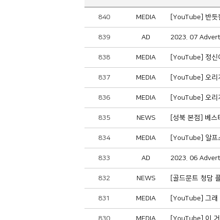
840
MEDIA
[YouTube] 
839
AD
2023. 07 Adve
838
MEDIA
[YouTube] 
837
MEDIA
[YouTube] 
836
MEDIA
[YouTube]
835
NEWS
[성북 본점] 베
834
MEDIA
[YouTube] 
833
AD
2023. 06 Adve
832
NEWS
[골드문트 청담 
831
MEDIA
[YouTube] 
830
MEDIA
[YouTube] 