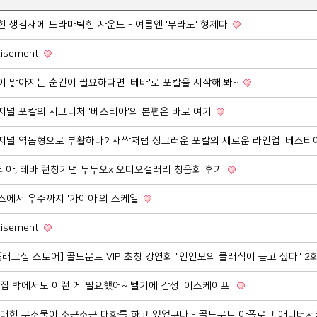
반듯한 생김새에 드라마틱한 사운드 - 여름엔 '무라노' 형제다
rtisement
정신이 맑아지는 순간이 필요하다면 '테바'로 포칼을 시작해 봐~
오리지널 포칼의 시그니처 '베스티아'의 본편은 바로 여기
 오리지널 역돔형으로 부활하나? 새싹처럼 싱그러운 포칼의 새로운 라인업 '베스티
스티아, 테바 런칭기념 두두오x 오디오갤러리 청음회 후기
알프스에서 우주까지 '가이아'의 스케일
rtisement
플래그십 스토어] 골드문트 VIP 초청 강연회 "안인모의 클래식이 듣고 싶다" 2
그래 집 밖에서도 이런 게 필요했어~ 벨기에 감성 '이스케이프'
이 거대한 구조물이 소근소근 대화를 하고 있었구나 - 골드문트 아폴로그 애니버서