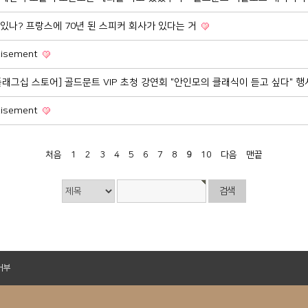
알고 있나? 프랑스에 70년 된 스피커 회사가 있다는 거
rtisement
플래그십 스토어] 골드문트 VIP 초청 강연회 "안인모의 클래식이 듣고 싶다" 
rtisement
처음
1
2
3
4
5
6
7
8
9
10
다음
맨끝
거부