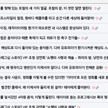
미래를 향해 있는 포칼의 세 가지 얼굴. 포칼의 문, 이 셋만 알면 열린다.
 라이프스타일의 절정, 원바디 헤클라를 타고 순간 다른 세상에 들어왔어!
 스테이징, 매직아이처럼 뭔가가 떠오르면 내 시스템은 완성되어 있다.
월드컵은 음악이다! 때론 축제가 되고 위로가 된 축구 찬가들~
 결국 해상도로 다시 돌아와 있는 음악듣기. 디바 유토피아가 환기시켜준 해상도 
래그십 스토어] VIP 초청 강연회 '쇼팽의 사랑과 예술 – 파리의 밤, 낭만의 선
그 음악, 왜 명곡이고 명반인지 이제서야 알다니. 디바 유토피아가 전해준 감동!
영화는 결국 사운드. 영화를 이렇게 볼 수만 있다면! '가이아'로 모든 영화를 새로
시 발견한 클래식. 왜 이제서야 들리게 된 걸까? 레아에게 물어본다.
시대를 앞서갔던 4차원 음악, 이렇게 들린다. 테이아로 듣는 프로그레시브 록의 
래그십 스토어] VIP 초청 강연회 "쇼팽의 사랑과 예술"