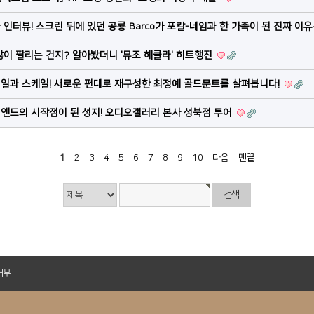
긴급 인터뷰! 스크린 뒤에 있던 공룡 Barco가 포칼-네임과 한 가족이 된 진짜 이
이 팔리는 건지? 알아봤더니 '뮤조 헤클라' 히트행진
 디테일과 스케일! 새로운 편대로 재구성한 최정예 골드문트를 살펴봅니다!
이엔드의 시작점이 된 성지! 오디오갤러리 본사 성북점 투어
1
2
3
4
5
6
7
8
9
10
다음
맨끝
거부